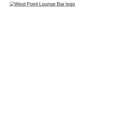
Erleben Sie puren 
Luxus in der 
exklusiven 
Westpoint Lounge 
Bar.