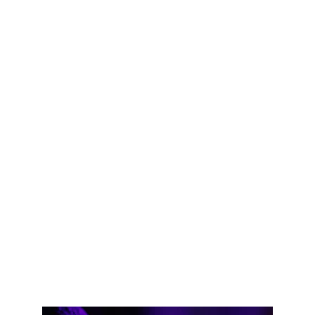
Erlebe eine unvergessliche Nacht mit mitreißender 
Musik, köstlichen Drinks und einer einzigartigen 
Atmosphäre! Tanze, feiere und genieße eine 
fantastische Zeit im Kreise von Freunden. Verpasse 
nicht die Gelegenheit, unvergessliche Momente zu 
erleben!