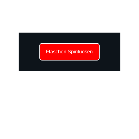
Flaschen Spirituosen
Unsere 
Dienstleistungen
Erleben Sie erstklassige Shisha, Cocktails 
und Snacks in einer stilvollen, modernen 